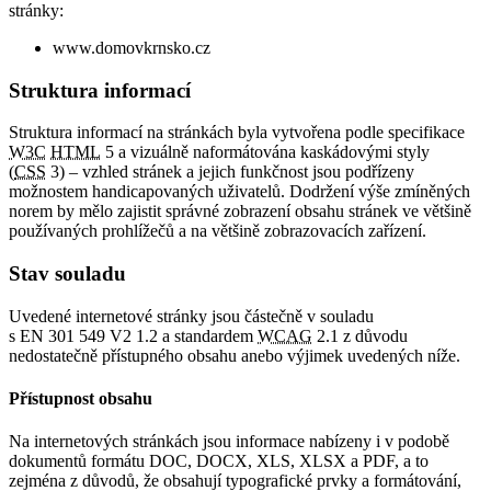
stránky:
www.domovkrnsko.cz
Struktura informací
Struktura informací na stránkách byla vytvořena podle specifikace
W3C
HTML
5 a vizuálně naformátována kaskádovými styly
(
CSS
3) – vzhled stránek a jejich funkčnost jsou podřízeny
možnostem handicapovaných uživatelů. Dodržení výše zmíněných
norem by mělo zajistit správné zobrazení obsahu stránek ve většině
používaných prohlížečů a na většině zobrazovacích zařízení.
Stav souladu
Uvedené internetové stránky jsou částečně v souladu
s EN 301 549 V2 1.2 a standardem
WCAG
2.1 z důvodu
nedostatečně přístupného obsahu anebo výjimek uvedených níže.
Přístupnost obsahu
Na internetových stránkách jsou informace nabízeny i v podobě
dokumentů formátu DOC, DOCX, XLS, XLSX a PDF, a to
zejména z důvodů, že obsahují typografické prvky a formátování,