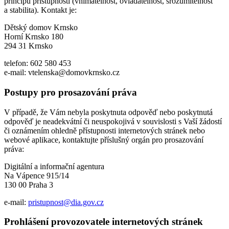
principů přístupnosti (vnímatelnost, ovladatelnost, srozumitelnost
a stabilita). Kontakt je:
Dětský domov Krnsko
Horní Krnsko 180
294 31 Krnsko
telefon: 602 580 453
e-mail: vtelenska@domovkrnsko.cz
Postupy pro prosazování práva
V případě, že Vám nebyla poskytnuta odpověď nebo poskytnutá
odpověď je neadekvátní či neuspokojivá v souvislosti s Vaší žádostí
či oznámením ohledně přístupnosti internetových stránek nebo
webové aplikace, kontaktujte příslušný orgán pro prosazování
práva:
Digitální a informační agentura
Na Vápence 915/14
130 00 Praha 3
e-mail:
pristupnost@dia.gov.cz
Prohlášení provozovatele internetových stránek