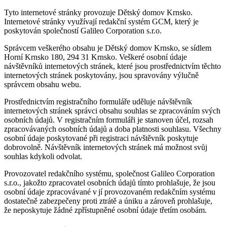
Tyto internetové stránky provozuje Dětský domov Krnsko.
Internetové stránky využívají redakční systém GCM, který je
poskytován společností Galileo Corporation s.r.o.
Správcem veškerého obsahu je Dětský domov Krnsko, se sídlem
Horní Krnsko 180, 294 31 Krnsko. Veškeré osobní údaje
návštěvníků internetových stránek, které jsou prostřednictvím těchto
internetových stránek poskytovány, jsou spravovány výlučně
správcem obsahu webu.
Prostřednictvím registračního formuláře uděluje návštěvník
internetových stránek správci obsahu souhlas se zpracováním svých
osobních údajů. V registračním formuláři je stanoven účel, rozsah
zpracovávaných osobních údajů a doba platnosti souhlasu. Všechny
osobní údaje poskytované při registraci návštěvník poskytuje
dobrovolně. Návštěvník internetových stránek má možnost svůj
souhlas kdykoli odvolat.
Provozovatel redakčního systému, společnost Galileo Corporation
s.r.o., jakožto zpracovatel osobních údajů tímto prohlašuje, že jsou
osobní údaje zpracovávané v jí provozovaném redakčním systému
dostatečně zabezpečeny proti ztrátě a úniku a zároveň prohlašuje,
že neposkytuje žádné zpřístupněné osobní údaje třetím osobám.