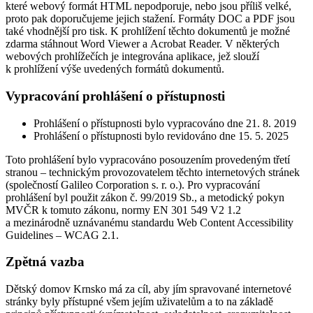
které webový formát HTML nepodporuje, nebo jsou příliš velké,
proto pak doporučujeme jejich stažení. Formáty DOC a PDF jsou
také vhodnější pro tisk. K prohlížení těchto dokumentů je možné
zdarma stáhnout Word Viewer a Acrobat Reader. V některých
webových prohlížečích je integrována aplikace, jež slouží
k prohlížení výše uvedených formátů dokumentů.
Vypracování prohlášení o přístupnosti
Prohlášení o přístupnosti bylo vypracováno dne 21. 8. 2019
Prohlášení o přístupnosti bylo revidováno dne 15. 5. 2025
Toto prohlášení bylo vypracováno posouzením provedeným třetí
stranou – technickým provozovatelem těchto internetových stránek
(společností Galileo Corporation s. r. o.). Pro vypracování
prohlášení byl použit zákon č. 99/2019 Sb., a metodický pokyn
MVČR k tomuto zákonu, normy EN 301 549 V2 1.2
a mezinárodně uznávanému standardu Web Content Accessibility
Guidelines – WCAG 2.1.
Zpětná vazba
Dětský domov Krnsko má za cíl, aby jím spravované internetové
stránky byly přístupné všem jejím uživatelům a to na základě