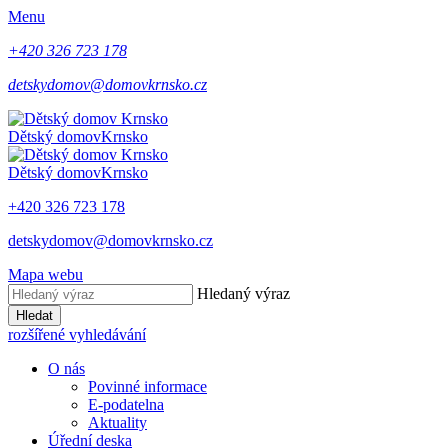
Menu
+420 326 723 178
detskydomov@domovkrnsko.cz
Dětský domov
Krnsko
Dětský domov
Krnsko
+420 326 723 178
detskydomov@domovkrnsko.cz
Mapa webu
Hledaný výraz
Hledat
rozšířené vyhledávání
O nás
Povinné informace
E-podatelna
Aktuality
Úřední deska