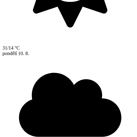
31/14 °C
pondělí
10. 8.