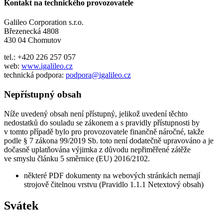
Kontakt na technického provozovatele
Galileo Corporation s.r.o.
Březenecká 4808
430 04 Chomutov
tel.: +420 226 257 057
web:
www.igalileo.cz
technická podpora:
podpora@igalileo.cz
Nepřístupný obsah
Níže uvedený obsah není přístupný, jelikož uvedení těchto
nedostatků do souladu se zákonem a s pravidly přístupnosti by
v tomto případě bylo pro provozovatele finančně náročné, takže
podle § 7 zákona 99/2019 Sb. toto není dodatečně upravováno a je
dočasně uplatňována výjimka z důvodu nepřiměřené zátěže
ve smyslu článku 5 směrnice (EU) 2016/2102.
některé PDF dokumenty na webových stránkách nemají
strojově čitelnou vrstvu (Pravidlo 1.1.1 Netextový obsah)
Svátek