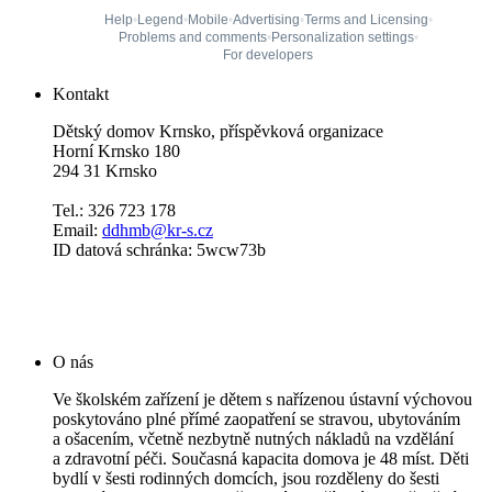
Kontakt
Dětský domov Krnsko, příspěvková organizace
Horní Krnsko 180
294 31 Krnsko
Tel.: 326 723 178
Email:
ddhmb@kr-s.cz
ID datová schránka: 5wcw73b
O nás
Ve školském zařízení je dětem s nařízenou ústavní výchovou
poskytováno plné přímé zaopatření se stravou, ubytováním
a ošacením, včetně nezbytně nutných nákladů na vzdělání
a zdravotní péči. Současná kapacita domova je 48 míst. Děti
bydlí v šesti rodinných domcích, jsou rozděleny do šesti