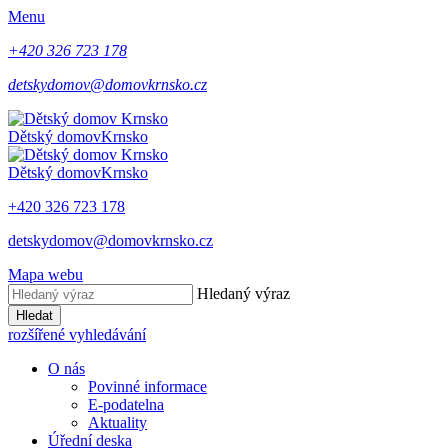
Menu
+420 326 723 178
detskydomov@domovkrnsko.cz
Dětský domov
Krnsko
Dětský domov
Krnsko
+420 326 723 178
detskydomov@domovkrnsko.cz
Mapa webu
Hledaný výraz
Hledat
rozšířené vyhledávání
O nás
Povinné informace
E-podatelna
Aktuality
Úřední deska