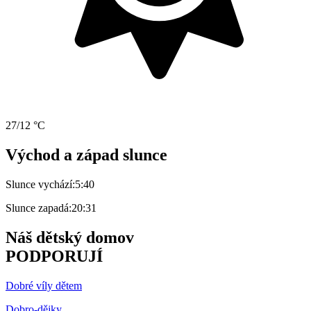
27/12 °C
Východ a západ slunce
Slunce vychází:
5:40
Slunce zapadá:
20:31
Náš dětský domov
PODPORUJÍ
Dobré víly dětem
Dobro-dějky