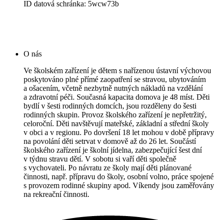
ID datová schránka: 5wcw73b
O nás
Ve školském zařízení je dětem s nařízenou ústavní výchovou
poskytováno plné přímé zaopatření se stravou, ubytováním
a ošacením, včetně nezbytně nutných nákladů na vzdělání
a zdravotní péči. Současná kapacita domova je 48 míst. Děti
bydlí v šesti rodinných domcích, jsou rozděleny do šesti
rodinných skupin. Provoz školského zařízení je nepřetržitý,
celoroční. Děti navštěvují mateřské, základní a střední školy
v obci a v regionu. Po dovršení 18 let mohou v době přípravy
na povolání děti setrvat v domově až do 26 let. Součástí
školského zařízení je školní jídelna, zabezpečující šest dní
v týdnu stravu dětí. V sobotu si vaří děti společně
s vychovateli. Po návratu ze školy mají děti plánované
činnosti, např. přípravu do školy, osobní volno, práce spojené
s provozem rodinné skupiny apod. Víkendy jsou zaměřovány
na rekreační činnosti.