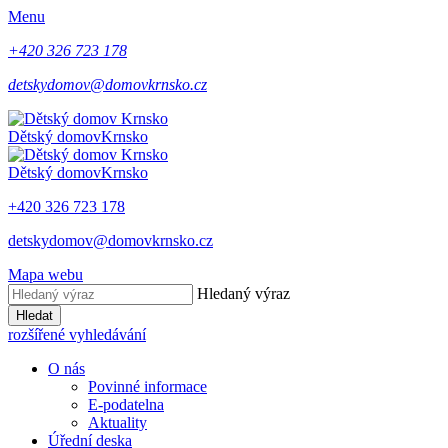
Menu
+420 326 723 178
detskydomov@domovkrnsko.cz
Dětský domov
Krnsko
Dětský domov
Krnsko
+420 326 723 178
detskydomov@domovkrnsko.cz
Mapa webu
Hledaný výraz
Hledat
rozšířené vyhledávání
O nás
Povinné informace
E-podatelna
Aktuality
Úřední deska