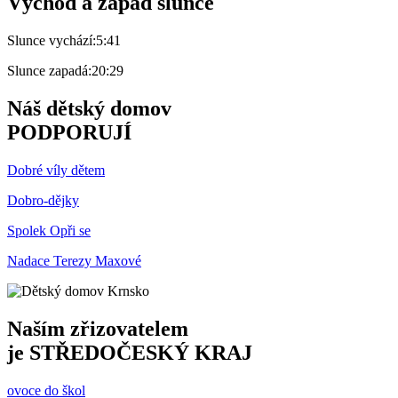
Východ a západ slunce
Slunce vychází:
5:41
Slunce zapadá:
20:29
Náš dětský domov
PODPORUJÍ
Dobré víly dětem
Dobro-dějky
Spolek Opři se
Nadace Terezy Maxové
Naším zřizovatelem
je
STŘEDOČESKÝ KRAJ
ovoce do škol