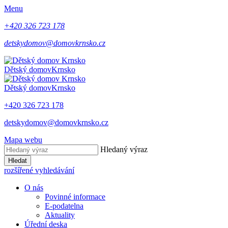
Menu
+420 326 723 178
detskydomov@domovkrnsko.cz
Dětský domov
Krnsko
Dětský domov
Krnsko
+420 326 723 178
detskydomov@domovkrnsko.cz
Mapa webu
Hledaný výraz
Hledat
rozšířené vyhledávání
O nás
Povinné informace
E-podatelna
Aktuality
Úřední deska