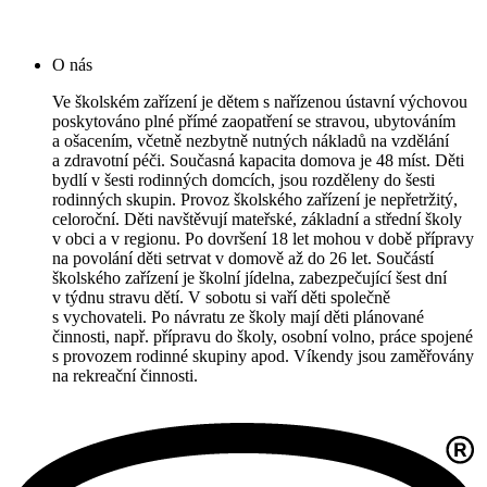
O nás
Ve školském zařízení je dětem s nařízenou ústavní výchovou
poskytováno plné přímé zaopatření se stravou, ubytováním
a ošacením, včetně nezbytně nutných nákladů na vzdělání
a zdravotní péči. Současná kapacita domova je 48 míst. Děti
bydlí v šesti rodinných domcích, jsou rozděleny do šesti
rodinných skupin. Provoz školského zařízení je nepřetržitý,
celoroční. Děti navštěvují mateřské, základní a střední školy
v obci a v regionu. Po dovršení 18 let mohou v době přípravy
na povolání děti setrvat v domově až do 26 let. Součástí
školského zařízení je školní jídelna, zabezpečující šest dní
v týdnu stravu dětí. V sobotu si vaří děti společně
s vychovateli. Po návratu ze školy mají děti plánované
činnosti, např. přípravu do školy, osobní volno, práce spojené
s provozem rodinné skupiny apod. Víkendy jsou zaměřovány
na rekreační činnosti.