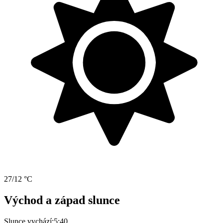
27/12 °C
Východ a západ slunce
Slunce vychází:
5:40