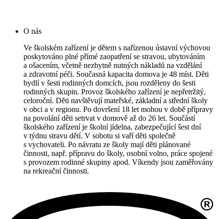
O nás
Ve školském zařízení je dětem s nařízenou ústavní výchovou
poskytováno plné přímé zaopatření se stravou, ubytováním
a ošacením, včetně nezbytně nutných nákladů na vzdělání
a zdravotní péči. Současná kapacita domova je 48 míst. Děti
bydlí v šesti rodinných domcích, jsou rozděleny do šesti
rodinných skupin. Provoz školského zařízení je nepřetržitý,
celoroční. Děti navštěvují mateřské, základní a střední školy
v obci a v regionu. Po dovršení 18 let mohou v době přípravy
na povolání děti setrvat v domově až do 26 let. Součástí
školského zařízení je školní jídelna, zabezpečující šest dní
v týdnu stravu dětí. V sobotu si vaří děti společně
s vychovateli. Po návratu ze školy mají děti plánované
činnosti, např. přípravu do školy, osobní volno, práce spojené
s provozem rodinné skupiny apod. Víkendy jsou zaměřovány
na rekreační činnosti.