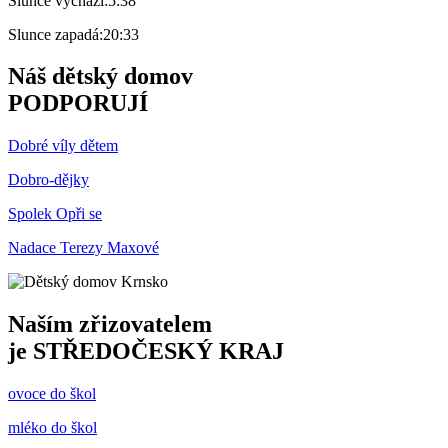
Slunce vychází:
5:38
Slunce zapadá:
20:33
Náš dětský domov
PODPORUJÍ
Dobré víly dětem
Dobro-dějky
Spolek Opři se
Nadace Terezy Maxové
Naším zřizovatelem
je
STŘEDOČESKÝ KRAJ
ovoce do škol
mléko do škol