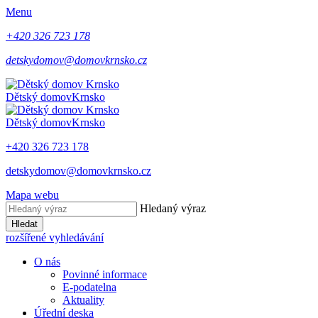
Menu
+420 326 723 178
detskydomov@domovkrnsko.cz
Dětský domov
Krnsko
Dětský domov
Krnsko
+420 326 723 178
detskydomov@domovkrnsko.cz
Mapa webu
Hledaný výraz
Hledat
rozšířené vyhledávání
O nás
Povinné informace
E-podatelna
Aktuality
Úřední deska