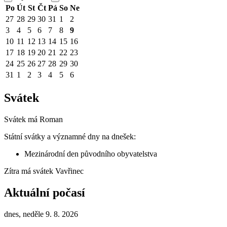
Po
Út
St
Čt
Pá
So
Ne
27
28
29
30
31
1
2
3
4
5
6
7
8
9
10
11
12
13
14
15
16
17
18
19
20
21
22
23
24
25
26
27
28
29
30
31
1
2
3
4
5
6
Svátek
Svátek má
Roman
Státní svátky a významné dny na dnešek:
Mezinárodní den původního obyvatelstva
Zítra má svátek
Vavřinec
Aktuální počasí
dnes, neděle 9. 8. 2026