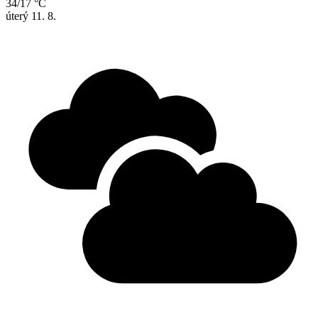
34/17 °C
úterý
11. 8.