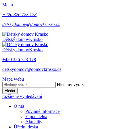
Menu
+420 326 723 178
detskydomov@domovkrnsko.cz
Dětský domov
Krnsko
Dětský domov
Krnsko
+420 326 723 178
detskydomov@domovkrnsko.cz
Mapa webu
Hledaný výraz
Hledat
rozšířené vyhledávání
O nás
Povinné informace
E-podatelna
Aktuality
Úřední deska