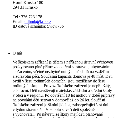
Horní Krnsko 180
294 31 Krnsko
Tel.: 326 723 178
Email:
ddhmb@kr-s.cz
ID datová schránka: 5wcw73b
O nás
Ve školském zařízení je dětem s nařízenou ústavní výchovou
poskytováno plné přímé zaopatření se stravou, ubytováním
a ošacením, včetně nezbytně nutných nákladů na vzdělání
a zdravotní péči. Současná kapacita domova je 48 míst. Děti
bydlí v šesti rodinných domcích, jsou rozděleny do šesti
rodinných skupin. Provoz školského zařízení je nepřetržitý,
celoroční. Děti navštěvují mateřské, základní a střední školy
v obci a v regionu. Po dovršení 18 let mohou v době přípravy
na povolání děti setrvat v domově až do 26 let. Součástí
školského zařízení je školní jídelna, zabezpečující šest dní
v týdnu stravu dětí. V sobotu si vaří děti společně
s vychovateli. Po návratu ze školy mají děti plánované