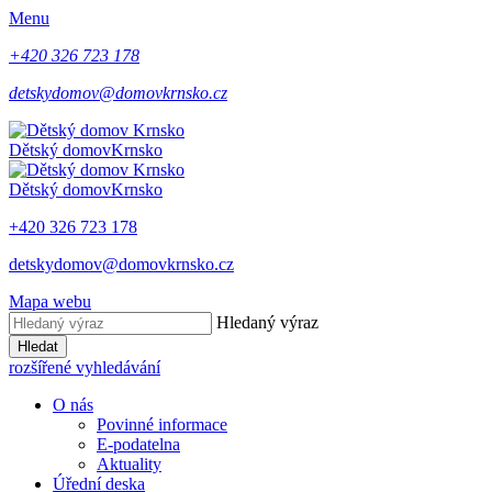
Menu
+420 326 723 178
detskydomov@domovkrnsko.cz
Dětský domov
Krnsko
Dětský domov
Krnsko
+420 326 723 178
detskydomov@domovkrnsko.cz
Mapa webu
Hledaný výraz
Hledat
rozšířené vyhledávání
O nás
Povinné informace
E-podatelna
Aktuality
Úřední deska