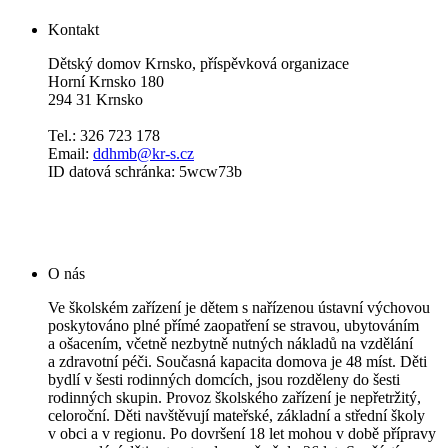
Kontakt
Dětský domov Krnsko, příspěvková organizace
Horní Krnsko 180
294 31 Krnsko
Tel.: 326 723 178
Email:
ddhmb@kr-s.cz
ID datová schránka: 5wcw73b
O nás
Ve školském zařízení je dětem s nařízenou ústavní výchovou
poskytováno plné přímé zaopatření se stravou, ubytováním
a ošacením, včetně nezbytně nutných nákladů na vzdělání
a zdravotní péči. Současná kapacita domova je 48 míst. Děti
bydlí v šesti rodinných domcích, jsou rozděleny do šesti
rodinných skupin. Provoz školského zařízení je nepřetržitý,
celoroční. Děti navštěvují mateřské, základní a střední školy
v obci a v regionu. Po dovršení 18 let mohou v době přípravy