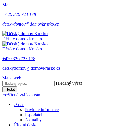
Menu
+420 326 723 178
detskydomov@domovkrnsko.cz
Dětský domov
Krnsko
Dětský domov
Krnsko
+420 326 723 178
detskydomov@domovkrnsko.cz
Mapa webu
Hledaný výraz
Hledat
rozšířené vyhledávání
O nás
Povinné informace
E-podatelna
Aktuality
Úřední deska