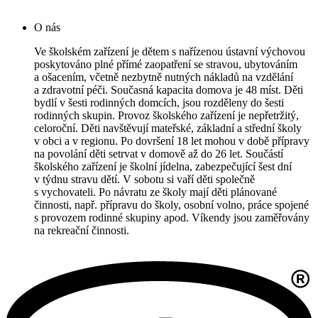
O nás
Ve školském zařízení je dětem s nařízenou ústavní výchovou
poskytováno plné přímé zaopatření se stravou, ubytováním
a ošacením, včetně nezbytně nutných nákladů na vzdělání
a zdravotní péči. Současná kapacita domova je 48 míst. Děti
bydlí v šesti rodinných domcích, jsou rozděleny do šesti
rodinných skupin. Provoz školského zařízení je nepřetržitý,
celoroční. Děti navštěvují mateřské, základní a střední školy
v obci a v regionu. Po dovršení 18 let mohou v době přípravy
na povolání děti setrvat v domově až do 26 let. Součástí
školského zařízení je školní jídelna, zabezpečující šest dní
v týdnu stravu dětí. V sobotu si vaří děti společně
s vychovateli. Po návratu ze školy mají děti plánované
činnosti, např. přípravu do školy, osobní volno, práce spojené
s provozem rodinné skupiny apod. Víkendy jsou zaměřovány
na rekreační činnosti.