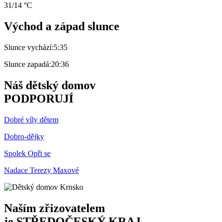
31/14 °C
Východ a západ slunce
Slunce vychází:
5:35
Slunce zapadá:
20:36
Náš dětský domov
PODPORUJÍ
Dobré víly dětem
Dobro-dějky
Spolek Opři se
Nadace Terezy Maxové
Naším zřizovatelem
je
STŘEDOČESKÝ KRAJ