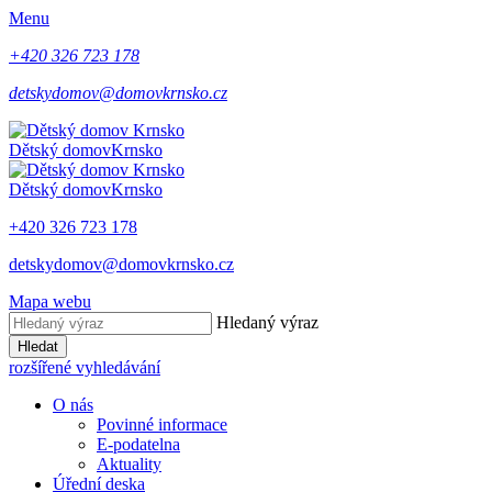
Menu
+420 326 723 178
detskydomov@domovkrnsko.cz
Dětský domov
Krnsko
Dětský domov
Krnsko
+420 326 723 178
detskydomov@domovkrnsko.cz
Mapa webu
Hledaný výraz
Hledat
rozšířené vyhledávání
O nás
Povinné informace
E-podatelna
Aktuality
Úřední deska