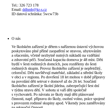
Tel.: 326 723 178
Email:
ddhmb@kr-s.cz
ID datová schránka: 5wcw73b
O nás
Ve školském zařízení je dětem s nařízenou ústavní výchovou
poskytováno plné přímé zaopatření se stravou, ubytováním
a ošacením, včetně nezbytně nutných nákladů na vzdělání
a zdravotní péči. Současná kapacita domova je 48 míst. Děti
bydlí v šesti rodinných domcích, jsou rozděleny do šesti
rodinných skupin. Provoz školského zařízení je nepřetržitý,
celoroční. Děti navštěvují mateřské, základní a střední školy
v obci a v regionu. Po dovršení 18 let mohou v době přípravy
na povolání děti setrvat v domově až do 26 let. Součástí
školského zařízení je školní jídelna, zabezpečující šest dní
v týdnu stravu dětí. V sobotu si vaří děti společně
s vychovateli. Po návratu ze školy mají děti plánované
činnosti, např. přípravu do školy, osobní volno, práce spojené
s provozem rodinné skupiny apod. Víkendy jsou zaměřovány
na rekreační činnosti.