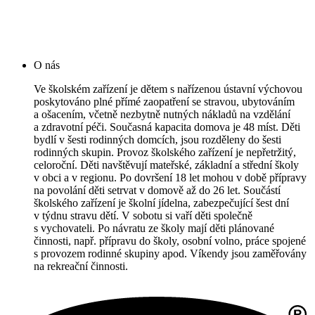
O nás
Ve školském zařízení je dětem s nařízenou ústavní výchovou
poskytováno plné přímé zaopatření se stravou, ubytováním
a ošacením, včetně nezbytně nutných nákladů na vzdělání
a zdravotní péči. Současná kapacita domova je 48 míst. Děti
bydlí v šesti rodinných domcích, jsou rozděleny do šesti
rodinných skupin. Provoz školského zařízení je nepřetržitý,
celoroční. Děti navštěvují mateřské, základní a střední školy
v obci a v regionu. Po dovršení 18 let mohou v době přípravy
na povolání děti setrvat v domově až do 26 let. Součástí
školského zařízení je školní jídelna, zabezpečující šest dní
v týdnu stravu dětí. V sobotu si vaří děti společně
s vychovateli. Po návratu ze školy mají děti plánované
činnosti, např. přípravu do školy, osobní volno, práce spojené
s provozem rodinné skupiny apod. Víkendy jsou zaměřovány
na rekreační činnosti.