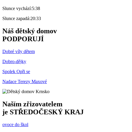
Slunce vychází:
5:38
Slunce zapadá:
20:33
Náš dětský domov
PODPORUJÍ
Dobré víly dětem
Dobro-dějky
Spolek Opři se
Nadace Terezy Maxové
Naším zřizovatelem
je
STŘEDOČESKÝ KRAJ
ovoce do škol