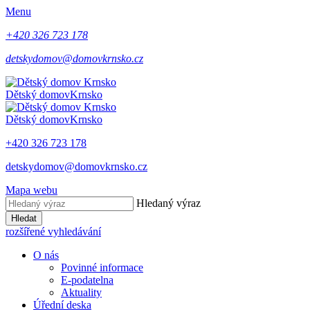
Menu
+420 326 723 178
detskydomov@domovkrnsko.cz
Dětský domov
Krnsko
Dětský domov
Krnsko
+420 326 723 178
detskydomov@domovkrnsko.cz
Mapa webu
Hledaný výraz
Hledat
rozšířené vyhledávání
O nás
Povinné informace
E-podatelna
Aktuality
Úřední deska